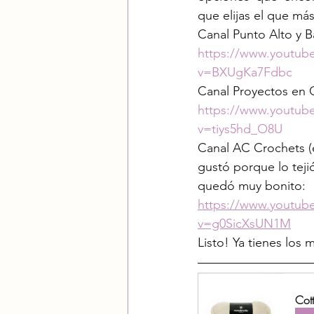
que elijas el que más
Canal Punto Alto y B
https://www.youtub
v=BXUgKa7Fdbc
Canal Proyectos en 
https://www.youtub
v=tiys5hd_O8U
Canal AC Crochets (e
gustó porque lo teji
quedó muy bonito: 
https://www.youtub
v=g0SicXsUN1M
Listo! Ya tienes los 
Cot