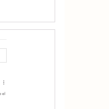
ny #1
 el 