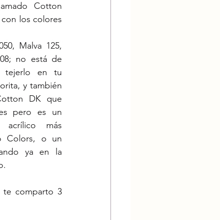
 amado Cotton 
 con los colores 
50, Malva 125, 
8; no está de 
tejerlo en tu 
rita, y también 
otton DK que 
es pero es un 
crílico más 
 Colors, o un 
sando ya en la 
o.
í te comparto 3 