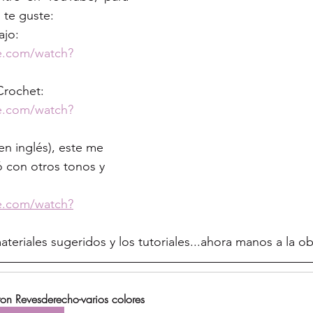
 te guste:
ajo: 
e.com/watch?
Crochet: 
e.com/watch?
n inglés), este me 
ó con otros tonos y 
e.com/watch?
materiales sugeridos y los tutoriales...ahora manos a la o
ton Revesderecho-varios colores