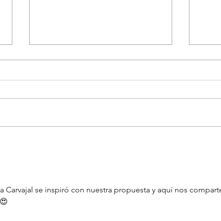
Gran
Granny Triangular
a Carvajal se inspiró con nuestra propuesta y aquí nos comparte
!😍