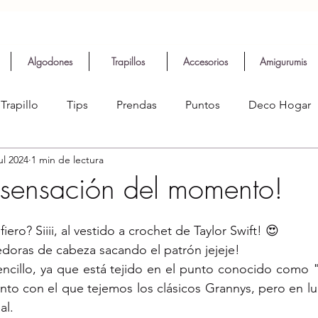
Algodones
Trapillos
Accesorios
Amigurumis
Trapillo
Tips
Prendas
Puntos
Deco Hogar
ul 2024
1 min de lectura
a sensación del momento!
iero? Siiii, al vestido a crochet de Taylor Swift! 😍
jedoras de cabeza sacando el patrón jejeje!
encillo, ya que está tejido en el punto conocido como 
to con el que tejemos los clásicos Grannys, pero en lu
al.