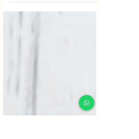
Punto Gofre/Waffle a crochet
Aprende paso a paso a tejer el lindo punto Gofre/Waffle
a crochet.