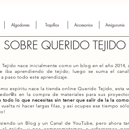
Algodones
Trapillos
Accesorios
Amigurumis
SOBRE QUERIDO TEJIDO
 Tejido nace inicialmente como un blog en el año 2014, a
e iba aprendiendo de tejido; luego se suma el cana
 a paso todo este aprendizaje.
o espíritu nace la tienda online Querido Tejido, esta ve
jedor@s en la compra de materiales para sus proyecto
 todo lo que necesitas sin tener que salir de la la com
 vuelta ni hacer largas filas, y así ocupes ese tiempo sól
do!
 siendo un Blog y un Canal de YouTube, pero ahora t
 el tejido, y nos comprometemos a esforzarnos para