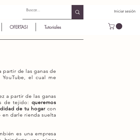
Iniciar sesión
OFERTAS!
Tutoriales
 partir de las ganas de
l YouTube, el cual me
z a partir de las ganas
s de tejido:
queremos
odidad de tu hogar
con
o en darle rienda suelta
ambién es una empresa
 brindarte una súper