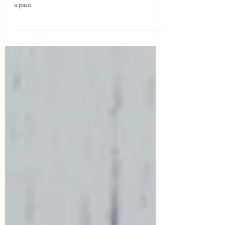
Granny Square de Flor
Aprende a tejer este lindo Granny Square de Flor paso
a paso.