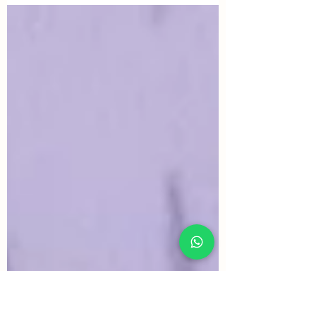
Aprende a tejer este lindo Daisy Granny con este
tutorial paso a paso.