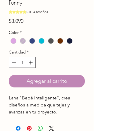
Funny
Según 4 reseñas, la calificación es de 5.0 de 5 estrellas
5.0 | 4 reseñas
Precio
$3.090
Color
*
Cantidad
*
Agregar al carrito
Lana "Bebé inteligente", crea
diseños a medida que tejes y
avanzas en tu proyecto.
Características:
Antialérgico - Sedificado