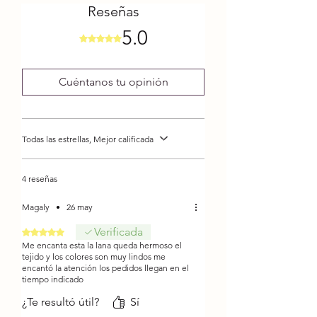
Composición: 100% Acrílico
Reseñas
Premium
5.0
Hebras: 4
Obtuvo 5 de 5 estrellas.
Liso
Gramaje: 100 grs. aprox.
Cuéntanos tu opinión
Metros: 350 mts. aprox.
Grosor: 2 Fino
Palillo: Nº 2,5 - 3
Todas las estrellas, Mejor calificada
Crochet: Nº 2,5 - 3
4 reseñas
Magaly
•
26 may
Verificada
Obtuvo 5 de 5 estrellas.
Me encanta esta la lana queda hermoso el
tejido y los colores son muy lindos me
encantó la atención los pedidos llegan en el
tiempo indicado
¿Te resultó útil?
Sí