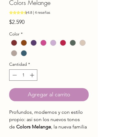
Colors Melange
Según 4 reseñas, la calificación es de 4.8 de 5 estrellas
4.8 | 4 reseñas
Precio
$2.590
Color
*
Cantidad
*
Agregar al carrito
Profundos, modernos y con estilo
propio: así son los nuevos tonos
de
Colors Melange
, la nueva familia
que se une a la Línea Basic de