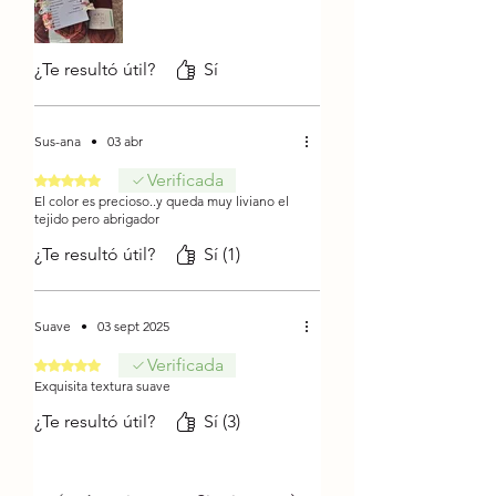
Características
Hilado Hipoalergénico
¿Te resultó útil?
Sí
Composición: 100% Acrílico
Premium
Hebras: 2
Sus-ana
•
03 abr
Gramaje: 100 grs. aprox.
Verificada
Obtuvo 5 de 5 estrellas.
Metros: 220 mts. aprox.
El color es precioso..y queda muy liviano el
Grosor: 3 Ligero
tejido pero abrigador
Palillo: Nº 4
¿Te resultó útil?
Sí (1)
Crochet: Nº 4
Suave
•
03 sept 2025
Verificada
Obtuvo 5 de 5 estrellas.
Exquisita textura suave
¿Te resultó útil?
Sí (3)