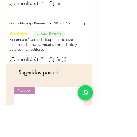
¿Te resultó útil?
Sí
Metros en 100 gramos: 550
metros aproximadamente
Palillo recomendado: 1.5 a 3
Gloria Naranjo Ramirez
•
29 oct 2025
Crochet recomendado: 1.5 a 2
Verificada
Obtuvo 5 de 5 estrellas.
Me encantó la calidad superior de este
material, de una suavidad sorprendente y
colores muy estilosos.
¿Te resultó útil?
Sí (1)
Sugeridos para ti
Nuevo!
Nuevo!