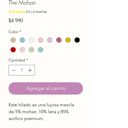
The Mohair
Según 2 reseñas, la calificación es de 5.0 de 5 estrellas
5.0 | 2 reseñas
Precio
$4.990
Color
*
Cantidad
*
Agregar al carrito
Este hilado es una lujosa mezcla
de 5% mohair, 10% lana y 85%
acrílico premium.
El Mohair viene de la cabra de