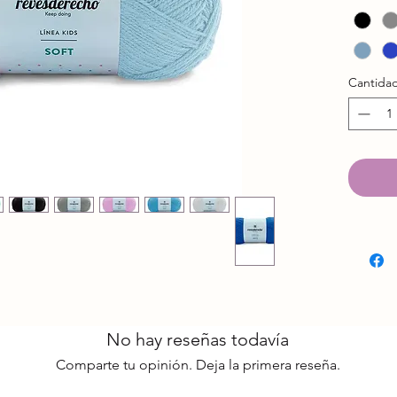
Comp
Hebr
Liso
Gram
Cantida
Metr
Gros
Palil
Croch
No hay reseñas todavía
Comparte tu opinión. Deja la primera reseña.