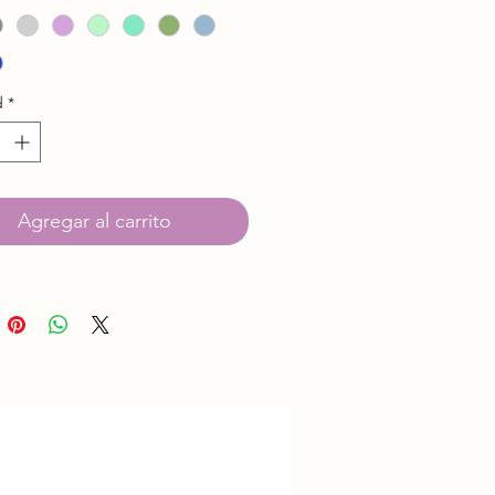
osición: 100% Acrílico
as: 2
aje: 100 grs. aprox.
d
*
os: 400 mts. aprox.
or: 1 Súper Fino
lo: Nº 2,5 - 3
et: Nº 2,5 - 3
Agregar al carrito