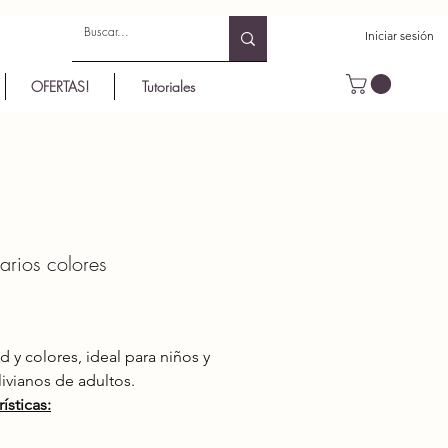
Iniciar sesión
OFERTAS!
Tutoriales
varios colores
Precio
d y colores, ideal para niños y
livianos de adultos.
ísticas:
alergénico