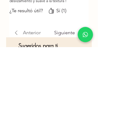
deslizamiento y suave a la textura !
¿Te resultó útil?
Sí (1)
Anterior
Siguiente
Sugeridos para ti
Nuevo!
Nuevo!