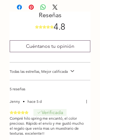
Descripción
Antialérgico
Reseñas
Composición: 75% Acrílico / 25%
4.8
Algodón
Obtuvo 4,8 de 5 estrellas.
Hebras: 3
Liso
Cuéntanos tu opinión
Gramaje: 100 grs. aprox.
Metros: 192 mts. aprox.
Grosor: 1 Súper Fino
Todas las estrellas, Mejor calificada
Palillo: Nº 3,5
Crochet: Nº 3,5
5 reseñas
Jenny
•
hace 5 d
Verificada
Obtuvo 5 de 5 estrellas.
Compré hilo spring me encantó, el color
precioso. Rápido el envío y me gustó mucho
el regalo que venía mas un muestrario de
texturas. excelente!!