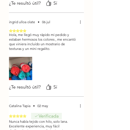
¿Te resultó útil?
Sí
ingrid ulloa olate
•
06 jul
Obtuvo 5 de 5 estrellas.
Hola, me llegó muy rápido mi pedido y
estaban hermosos los colores , me encantó
que viniera incluído un mostrario de
texturas y un mini regalito.
¿Te resultó útil?
Sí
Catalina Tapia
•
02 may
Verificada
Obtuvo 5 de 5 estrellas.
Nunca había tejido con hilo, solo lana.
Excelente experiencia, muy fácil