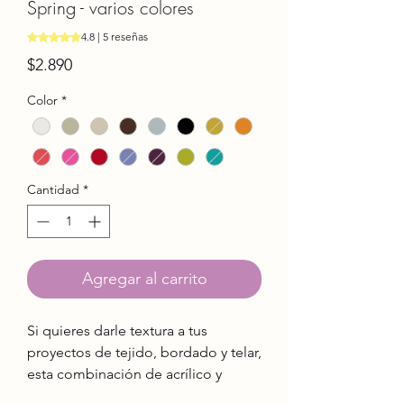
Spring - varios colores
Según 5 reseñas, la calificación es de 4.8 de 5 estrellas
4.8 | 5 reseñas
Precio
$2.890
Color
*
Cantidad
*
Agregar al carrito
Si quieres darle textura a tus
proyectos de tejido, bordado y telar,
esta combinación de acrílico y
algodón es ideal!