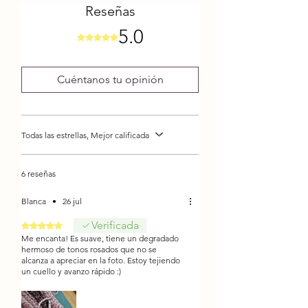
Características:
Reseñas
Antialérgico - Sedificado
5.0
Composición: 100% Acrílico
Obtuvo 5 de 5 estrellas.
Hebras: 3
Liso
Cuéntanos tu opinión
Gramaje: 150 grms
Metros: 135 mts aprox.
Grosor: 5 Abultado
Todas las estrellas, Mejor calificada
Palillo: Nº 8
Crochet: Nº 8
6 reseñas
Blanca
•
26 jul
Verificada
Obtuvo 5 de 5 estrellas.
Me encanta! Es suave, tiene un degradado
hermoso de tonos rosados que no se
alcanza a apreciar en la foto. Estoy tejiendo
un cuello y avanzo rápido :)