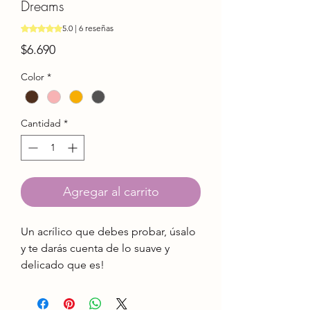
Dreams
Según 6 reseñas, la calificación es de 5.0 de 5 estrellas
5.0 | 6 reseñas
Precio
$6.690
Color
*
Cantidad
*
Agregar al carrito
Un acrílico que debes probar, úsalo
y te darás cuenta de lo suave y
delicado que es!
Su grosor te permitirá avanzar
mucho más rápido en tus proyectos.