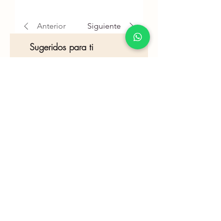
Anterior
Siguiente
Sugeridos para ti
Nuevo!
Nuevo!
Supersoft - varios colores
Supersoft - varios co
Precio
$2.990