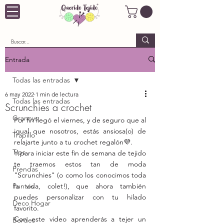
Entrada
Todas las entradas
6 may 2022
1 min de lectura
Todas las entradas
Scrunchies a crochet
Grannys
Por fin llegó el viernes, y de seguro que al 
igual que nosotros, estás ansiosa(o) de 
Trapillo
relajarte junto a tu crochet regalón💜.
Tips
Y para iniciar este fin de semana de tejido 
te traemos estos tan de moda 
Prendas
"Scrunchies" (o como los conocimos toda 
Puntos
la vida, colet!), que ahora también 
puedes personalizar con tu hilado 
Deco Hogar
favorito.
Con este video aprenderás a tejer un 
Bordes