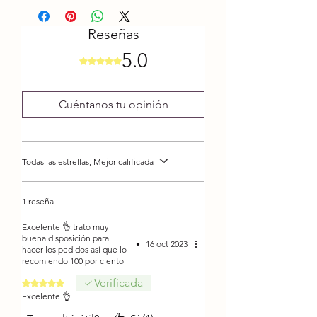
Antialérgico
Composición: 100% acrílico
Reseñas
premium
5.0
Numero de hebras: 2
Obtuvo 5 de 5 estrellas.
Gramaje: 100 gramos
Metros en 100 gramos: 335
Cuéntanos tu opinión
metros aproximadamente
Grosor: 1 Super Fino (Fingering)
WPI (vueltas por pulgadas): 19-22
Todas las estrellas, Mejor calificada
Palillo recomendado: 2.25 a 3.25
Crochet recomendado: 2.25 a
3.25
1 reseña
Excelente 👌 trato muy
buena disposición para
•
16 oct 2023
hacer los pedidos así que lo
recomiendo 100 por ciento
Verificada
Obtuvo 5 de 5 estrellas.
Excelente 👌