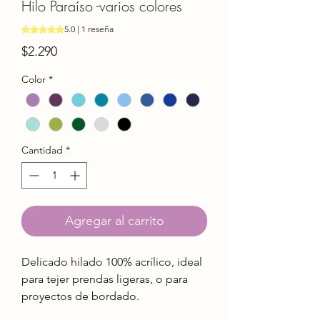
Hilo Paraíso -varios colores
Según 1 reseña, la calificación es de 5.0 de 5 estrellas
5.0 | 1 reseña
Precio
$2.290
Color
*
Cantidad
*
Agregar al carrito
Delicado hilado 100% acrílico, ideal
para tejer prendas ligeras, o para
proyectos de bordado.
Características: