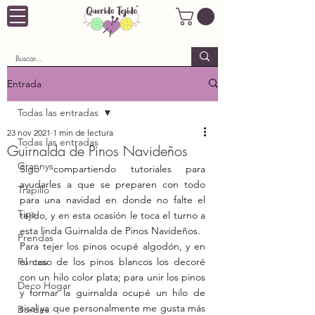
Entrada
Todas las entradas
23 nov 2021
1 min de lectura
Todas las entradas
Guirnalda de Pinos Navideños
Grannys
Sigo compartiendo tutoriales para 
ayudarles a que se preparen con todo 
Trapillo
para una navidad en donde no falte el 
Tips
tejido, y en esta ocasión le toca el turno a 
esta linda Guirnalda de Pinos Navideños.
Prendas
Para tejer los pinos ocupé algodón, y en 
Puntos
el caso de los pinos blancos los decoré 
con un hilo color plata; para unir los pinos 
Deco Hogar
y formar la guirnalda ocupé un hilo de 
sisal ya que personalmente me gusta más 
Bordes