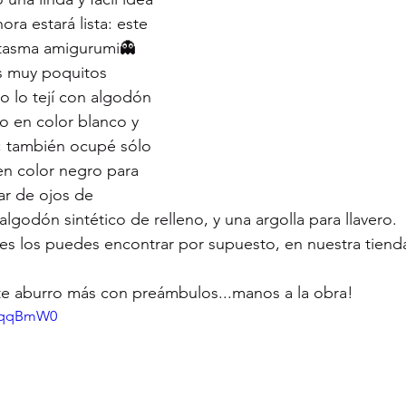
ra estará lista: este 
ntasma amigurumi👻
as muy poquitos 
o lo tejí con algodón 
 en color blanco y 
 también ocupé sólo 
n color negro para 
ar de ojos de 
lgodón sintético de relleno, y una argolla para llavero.
es los puedes encontrar por supuesto, en nuestra tiend
te aburro más con preámbulos...manos a la obra!
HYqqBmW0