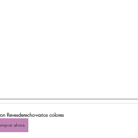
ton Revesderecho-varios colores
mprar ahora