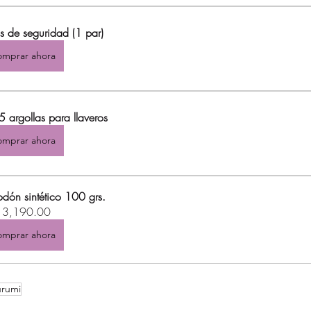
s de seguridad (1 par)
mprar ahora
5 argollas para llaveros
mprar ahora
odón sintético 100 grs.
 3,190.00
mprar ahora
rumi