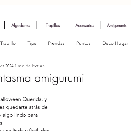
Algodones
Trapillos
Accesorios
Amigurumis
Trapillo
Tips
Prendas
Puntos
Deco Hogar
oct 2024
1 min de lectura
antasma amigurumi
alloween Querida, y 
es quedarte atrás de 
 algo lindo para 
s.
 una linda y fácil idea 