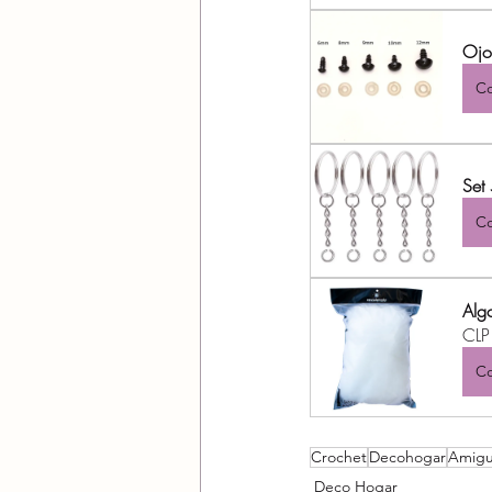
Ojo
Co
Set 
Co
Alg
CLP
Co
Crochet
Decohogar
Amigu
Deco Hogar