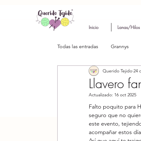
Inicio
Lanas/Hilos
Todas las entradas
Grannys
Querido Tejido
24 
Llavero f
Actualizado:
16 oct 2025
Falto poquito para H
seguro que no quier
este evento, tejiendo
acompañar estos día
Así que aquí te traigo