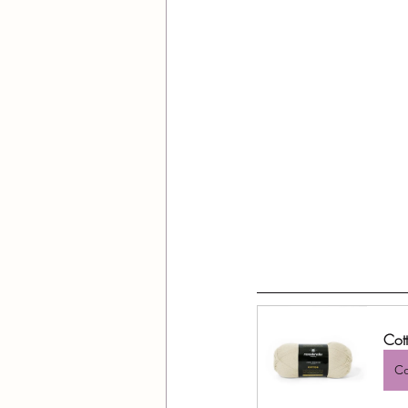
Cot
Co