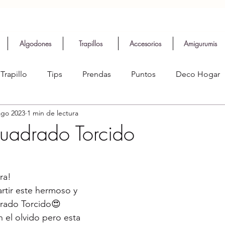
Algodones
Trapillos
Accesorios
Amigurumis
Trapillo
Tips
Prendas
Puntos
Deco Hogar
ago 2023
1 min de lectura
uadrado Torcido
ra!
rtir este hermoso y 
drado Torcido😍
n el olvido pero esta 