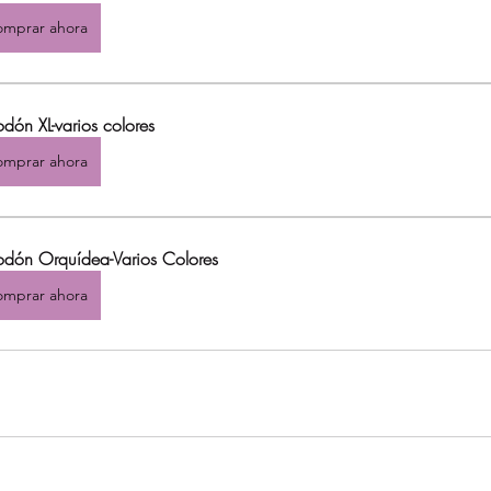
mprar ahora
dón XL-varios colores
mprar ahora
odón Orquídea-Varios Colores
mprar ahora