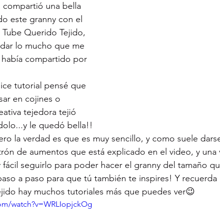
 compartió una bella 
do este granny con el 
u Tube Querido Tejido, 
rdar lo mucho que me 
 había compartido por 
ce tutorial pensé que 
sar en cojines o 
ativa tejedora tejió 
olo...y le quedó bella!!
ro la verdad es que es muy sencillo, y como suele darse
trón de aumentos que está explicado en el video, y una 
ácil seguirlo para poder hacer el granny del tamaño qu
 paso a paso para que tú también te inspires! Y recuerda 
jido hay muchos tutoriales más que puedes ver😉
com/watch?v=WRLIopjckOg