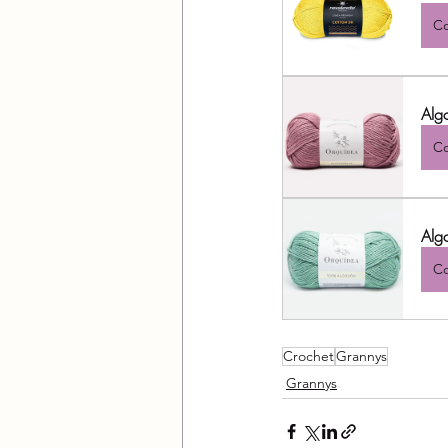
Co
Algo
Co
Alg
Co
Crochet
Grannys
Grannys