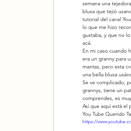
semana una tejedora
blusa que tejió usan
tutorial del canal Yo
lo que me hizo reco
gustaba, y que no lo
acá.
En mi caso cuando hi
era un granny para u
mantas, pero esta cre
una bella blusa usánd
Se ve complicado, pe
grannys, tiene un pa
comprendes, es muy f
Así que aquí está el
You Tube Querido Te
https://www.youtube.