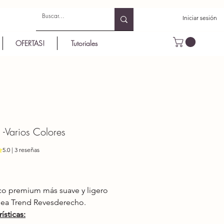
Iniciar sesión
OFERTAS!
Tutoriales
-Varios Colores
reseñas, la calificación es de 5.0 de 5 estrellas
5.0 | 3 reseñas
Precio
lico premium más suave y ligero
ínea Trend Revesderecho.
ísticas: