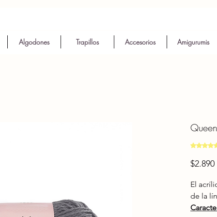
Algodones
Trapillos
Accesorios
Amigurumis
Queen 
Según 3 
$2.890
El acrí
de la l
Caracter