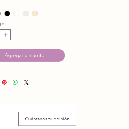
alérgico y Sedificado
osición: 100% Acrílico
as: 2
d
*
aje: 100 grs. aprox.
os: 100 mts. aprox.
or: 4 Medio
lo: Nº 6 - 8
Agregar al carrito
et: Nº 6 - 8
ial para Telar
Cuéntanos tu opinión