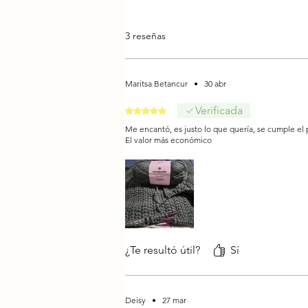
3 reseñas
Maritsa Betancur
•
30 abr
Verificada
Obtuvo 5 de 5 estrellas.
Me encantó, es justo lo que quería, se cumple el 
El valor más económico
¿Te resultó útil?
Sí
Deisy
•
27 mar