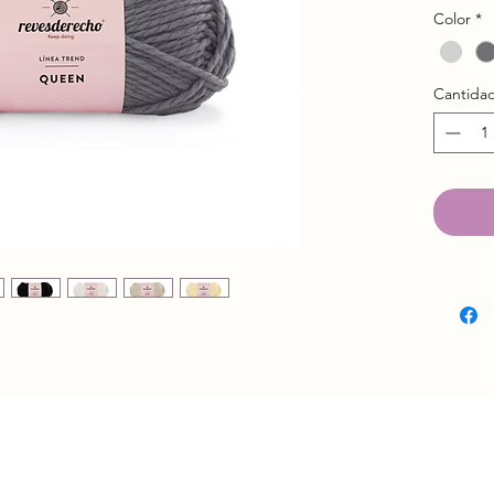
Anti
Color
*
Comp
Hebr
Liso
Cantida
Gram
Metr
Gros
Palil
Croch
Espec