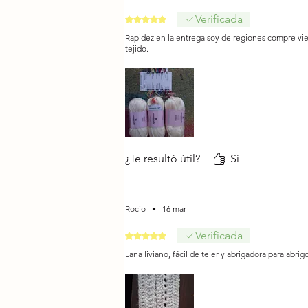
Verificada
Obtuvo 5 de 5 estrellas.
Rapidez en la entrega soy de regiones compre vier
tejido.
¿Te resultó útil?
Sí
Rocío
•
16 mar
Verificada
Obtuvo 5 de 5 estrellas.
Lana liviano, fácil de tejer y abrigadora para ab