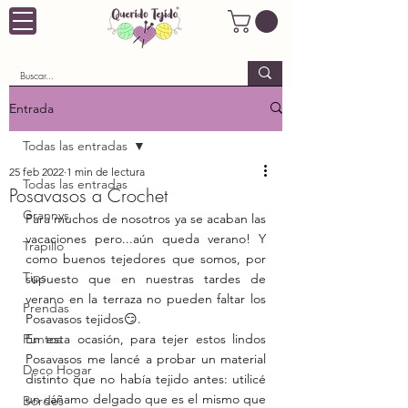
Entrada
Todas las entradas
25 feb 2022
1 min de lectura
Todas las entradas
Posavasos a Crochet
Grannys
Para muchos de nosotros ya se acaban las 
vacaciones pero...aún queda verano! Y 
Trapillo
como buenos tejedores que somos, por 
Tips
supuesto que en nuestras tardes de 
verano en la terraza no pueden faltar los 
Prendas
Posavasos tejidos😏.
Puntos
En esta ocasión, para tejer estos lindos 
Posavasos me lancé a probar un material 
Deco Hogar
distinto que no había tejido antes: utilicé 
un cáñamo delgado que es el mismo que 
Bordes