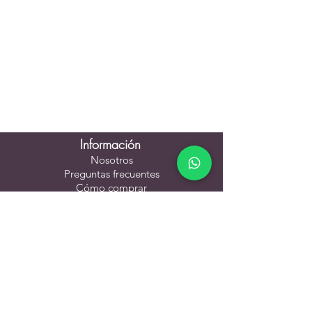
Información
Nosotros
Preguntas frecuentes
Cómo comprar
Política de despachos
Cambios y devoluciones
Contacto
Formulario de Contacto
Síguenos en redes sociales