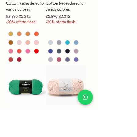
Cotton Revesderecho-
Cotton Revesderecho-
varios colores
varios colores
Precio
Precio de oferta
Precio
Precio de oferta
$2.890
$2.312
$2.890
$2.312
-20% oferta flash!
-20% oferta flash!
Cotton Revesderecho-
Algodón Orquídea-
varios colores
Varios Colores
Precio
Precio de oferta
Precio
$2.890
$2.312
$2.890
-20% oferta flash!