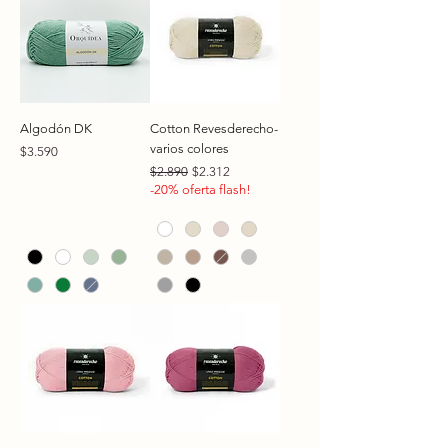
Algodón DK
Cotton Revesderecho-
varios colores
Precio
$3.590
Precio
Precio de oferta
$2.890
$2.312
-20% oferta flash!