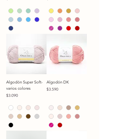
Algodón Super Soft-
Algodón DK
varios colores
Precio
$3.590
Precio
$3.090