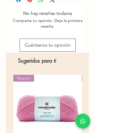
-10 cms. de diámetro
-Pelo sintético
No hay reseñas todavía
-Con broche
Comparte tu opinión. Deja la primera
reseña.
Cuéntanos tu opinión
Sugeridos para ti
Nuevo!
Nuevo!