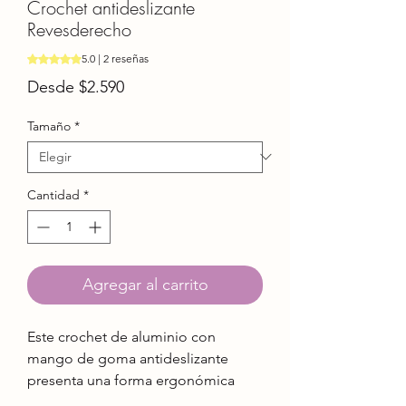
Crochet antideslizante
Revesderecho
Según 2 reseñas, la calificación es de 5.0 de 5 estrellas
5.0 | 2 reseñas
Precio
Desde
$2.590
de
oferta
Tamaño
*
Cantidad
*
Agregar al carrito
Este crochet de aluminio con
mango de goma antideslizante
presenta una forma ergonómica
que se ajustarán a tus dedos