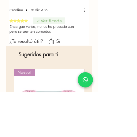
Carolina
•
30 dic 2025
Verificada
Obtuvo 5 de 5 estrellas.
Encargue varios, no los he probado aun
pero se sienten comodos
¿Te resultó útil?
Sí
Sugeridos para ti
Nuevo!
Nuevo!