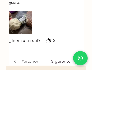
gracias
¿Te resultó útil?
Sí
Anterior
Siguiente
Sugeridos para ti
Nuevo!
Nuevo!