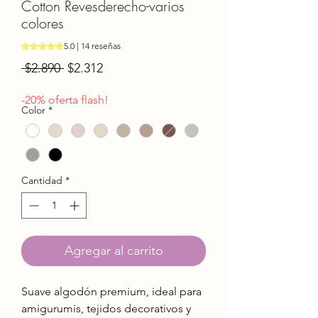
Cotton Revesderecho-varios
colores
Según 14 reseñas, la calificación es de 5.0 de 5 estrellas
5.0 | 14 reseñas
Precio
Precio
 $2.890 
$2.312
de
oferta
-20% oferta flash!
Color
*
Cantidad
*
Agregar al carrito
Suave algodón premium, ideal para
amigurumis, tejidos decorativos y