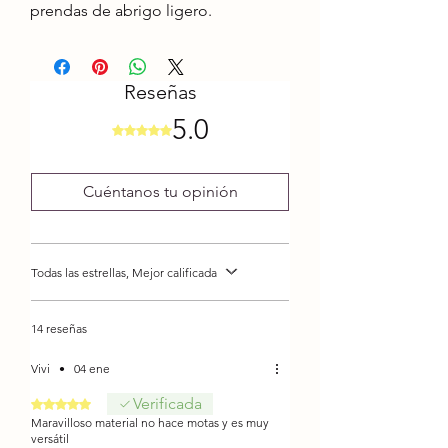
prendas de abrigo ligero.
Características:
Antialérgico
Reseñas
Composición: 100% Algodón
5.0
Premium
Obtuvo 5 de 5 estrellas.
Gramaje: 100 grs. aprox.
Metros: 250 mts. aprox.
Cuéntanos tu opinión
Muestra de 10x10: 22 P - 28 C
Grosor: 1 Súper Fino
Palillo: Nº 3
Todas las estrellas, Mejor calificada
Crochet: Nº 3
Título: 6/4
Talla 42: 500 grs. aprox.
14 reseñas
Hebras:4 Hebras
Vivi
•
04 ene
Verificada
Obtuvo 5 de 5 estrellas.
Maravilloso material no hace motas y es muy
versátil