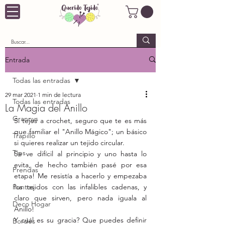
Entrada
Todas las entradas
29 mar 2021
1 min de lectura
Todas las entradas
La Magia del Anillo
Grannys
Si tejes a crochet, seguro que te es más 
que familiar el "Anillo Mágico"; un básico 
Trapillo
si quieres realizar un tejido circular.
Tips
Se ve difícil al principio y uno hasta lo 
evita, de hecho también pasé por esa 
Prendas
etapa! Me resistía a hacerlo y empezaba 
Puntos
los tejidos con las infalibles cadenas, y 
claro que sirven, pero nada iguala al 
Deco Hogar
Anillo!
Y cuál es su gracia? Que puedes definir 
Bordes